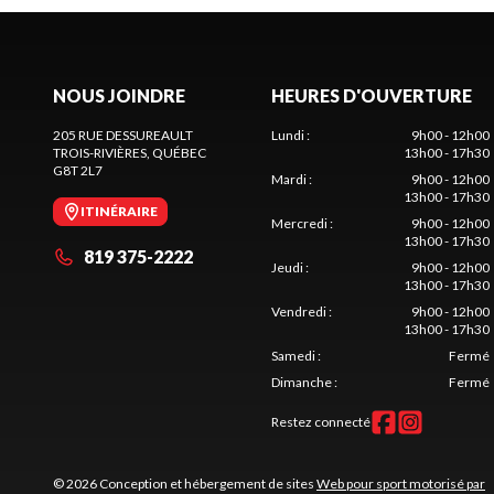
NOUS JOINDRE
HEURES D'OUVERTURE
205 RUE DESSUREAULT
Lundi
:
9h00 - 12h00
TROIS-RIVIÈRES
, QUÉBEC
13h00 - 17h30
G8T 2L7
Mardi
:
9h00 - 12h00
13h00 - 17h30
ITINÉRAIRE
Mercredi
:
9h00 - 12h00
13h00 - 17h30
819 375-2222
Jeudi
:
9h00 - 12h00
13h00 - 17h30
Vendredi
:
9h00 - 12h00
13h00 - 17h30
Samedi
:
Fermé
Dimanche
:
Fermé
Restez connecté
© 2026 Conception et hébergement de sites
Web pour sport motorisé par