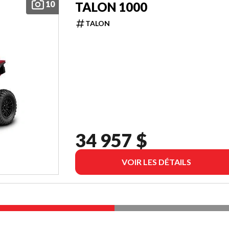
10
TALON 1000
TALON
34 957 $
VOIR LES DÉTAILS