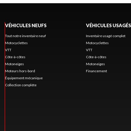
VÉHICULES NEUFS
VÉHICULES USAGÉS
Tout notre inventaire neuf
Inventaire usagé complet
Motocyclettes
Motocyclettes
VTT
VTT
Côte-à-côtes
Côte-à-côtes
Motoneiges
Motoneiges
Moteurs hors-bord
Financement
Équipement mécanique
Collection complète