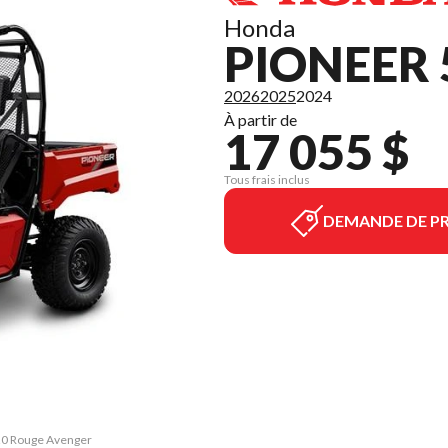
Honda
PIONEER 
2026
2025
2024
À partir de
17 055 $
Tous frais inclus
DEMANDE DE PR
520 Rouge Avenger