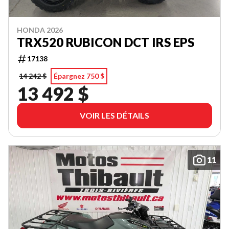
HONDA 2026
TRX520 RUBICON DCT IRS EPS
17138
14 242 $
Épargnez 750 $
13 492 $
VOIR LES DÉTAILS
11