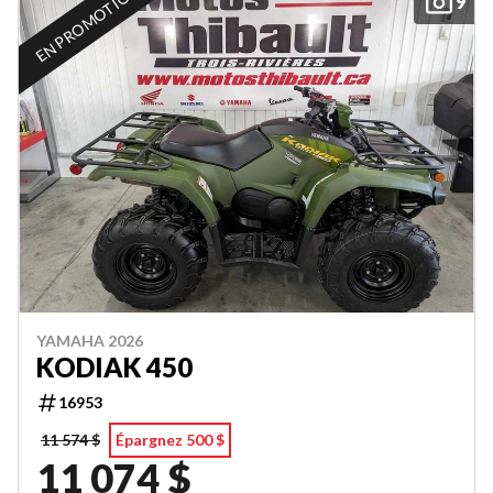
EN PROMOTION
9
YAMAHA 2026
KODIAK 450
16953
11 574 $
Épargnez 500 $
11 074 $