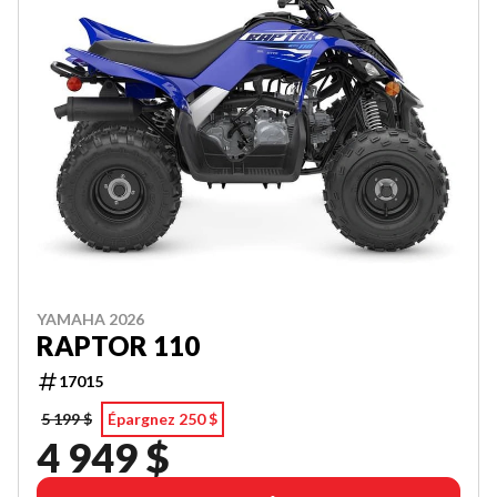
YAMAHA 2026
RAPTOR 110
17015
5 199 $
Épargnez 250 $
4 949 $