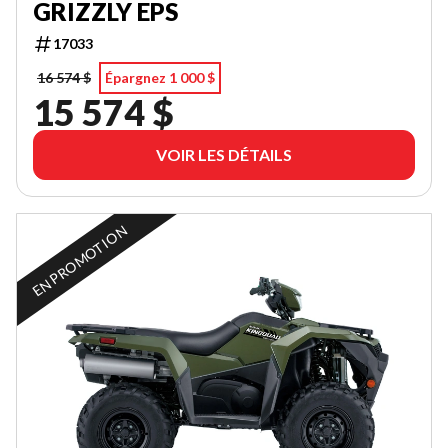
GRIZZLY EPS
17033
16 574 $
Épargnez 1 000 $
15 574 $
VOIR LES DÉTAILS
EN PROMOTION