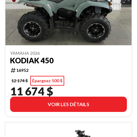
YAMAHA 2026
KODIAK 450
16952
12 174 $
Épargnez 500 $
11 674 $
VOIR LES DÉTAILS