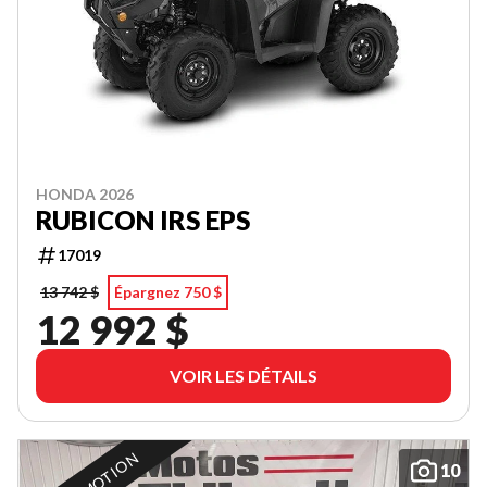
HONDA 2026
RUBICON IRS EPS
17019
13 742 $
Épargnez 750 $
12 992 $
VOIR LES DÉTAILS
10