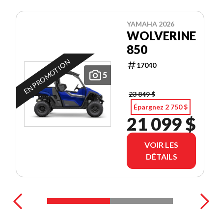
YAMAHA 2026
WOLVERINE
850
EN PROMOTION
17040
5
23 849 $
Épargnez 2 750 $
21 099 $
VOIR LES
DÉTAILS