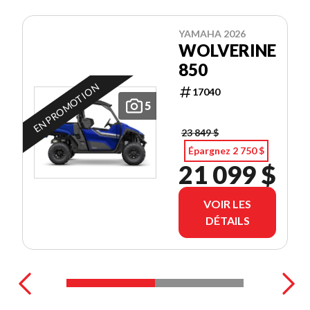
YAMAHA 2026
WOLVERINE
850
EN PROMOTION
17040
5
23 849 $
Épargnez 2 750 $
21 099 $
VOIR LES
DÉTAILS