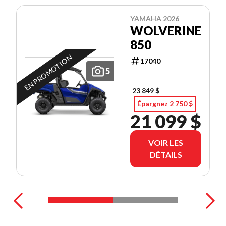
YAMAHA 2026
WOLVERINE
850
EN PROMOTION
17040
5
23 849 $
Épargnez 2 750 $
21 099 $
VOIR LES
DÉTAILS