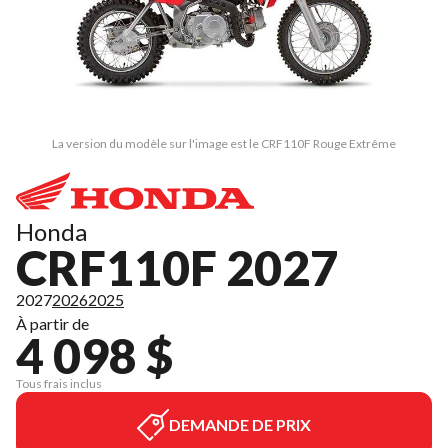
La version du modèle sur l'image est le CRF110F Rouge Extrême
Honda
CRF110F 2027
2027
2026
2025
À partir de
4 098 $
Tous frais inclus
DEMANDE DE PRIX