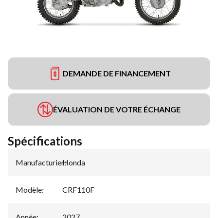
DEMANDE DE FINANCEMENT
ÉVALUATION DE VOTRE ÉCHANGE
Spécifications
Manufacturier
Honda
:
Modèle
:
CRF110F
Année
:
2027