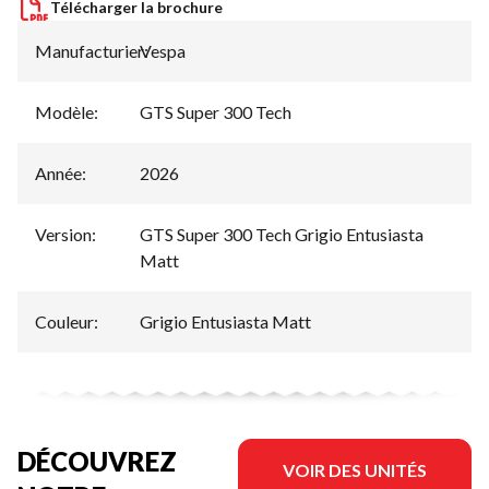
Télécharger la brochure
Manufacturier
Vespa
:
Modèle
:
GTS Super 300 Tech
Année
:
2026
Version
:
GTS Super 300 Tech Grigio Entusiasta
Matt
Couleur
:
Grigio Entusiasta Matt
DÉCOUVREZ
VOIR DES UNITÉS