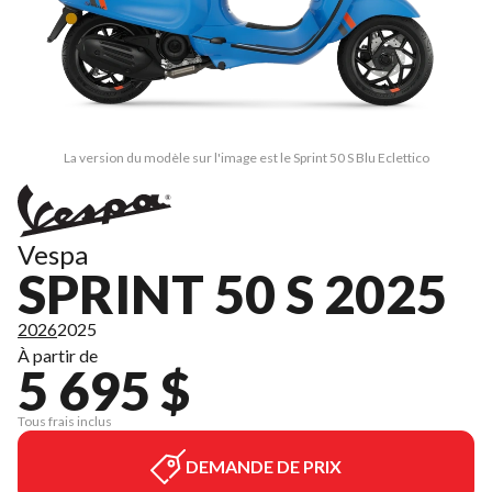
La version du modèle sur l'image est le Sprint 50 S Blu Eclettico
Vespa
SPRINT 50 S 2025
2026
2025
À partir de
5 695 $
Tous frais inclus
DEMANDE DE PRIX