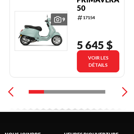
50
17154
9
5 645 $
VOIR LES
DÉTAILS