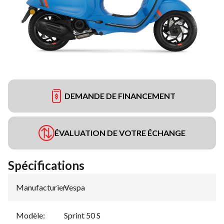
DEMANDE DE FINANCEMENT
ÉVALUATION DE VOTRE ÉCHANGE
Spécifications
Manufacturier
Vespa
:
Modèle
:
Sprint 50 S