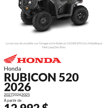
La version du modèle sur l'image est le Rubicon 520 IRS EPS Gris Métallique
Mat Loup Des Bois
Honda
RUBICON 520
2026
2027
2026
2025
À partir de
12 992 $