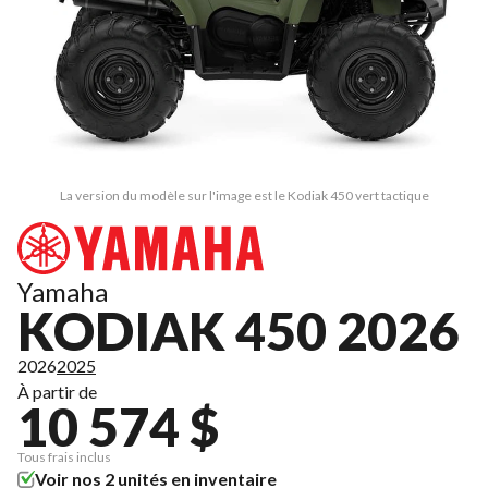
La version du modèle sur l'image est le Kodiak 450 vert tactique
Yamaha
KODIAK 450 2026
2026
2025
À partir de
10 574 $
Tous frais inclus
Voir nos 2 unités en inventaire