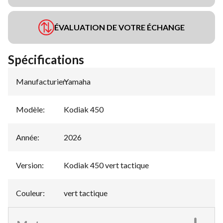
ÉVALUATION DE VOTRE ÉCHANGE
Spécifications
Manufacturier
Yamaha
:
Modèle
:
Kodiak 450
Année
:
2026
Version
:
Kodiak 450 vert tactique
Couleur
:
vert tactique