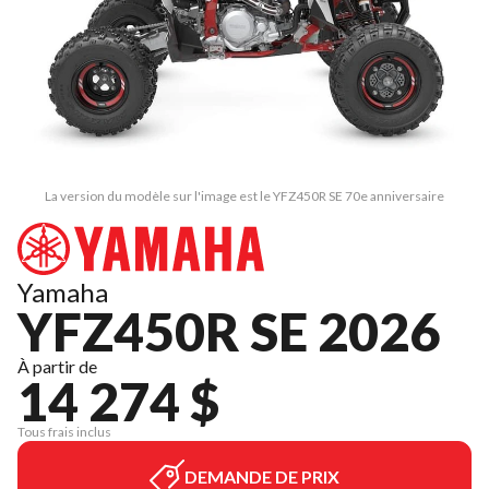
La version du modèle sur l'image est le YFZ450R SE 70e anniversaire
Yamaha
YFZ450R SE 2026
À partir de
14 274 $
Tous frais inclus
DEMANDE DE PRIX