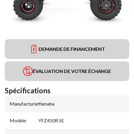
DEMANDE DE FINANCEMENT
ÉVALUATION DE VOTRE ÉCHANGE
Spécifications
Manufacturier
Yamaha
:
Modèle
:
YFZ450R SE