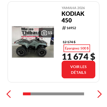
YAMAHA 2026
KODIAK
450
16952
11
12 174 $
Épargnez 500 $
11 674 $
VOIR LES
DÉTAILS