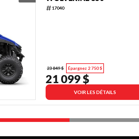
17040
23 849 $
Épargnez 2 750 $
21 099 $
VOIR LES DÉTAILS