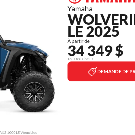
Yamaha
WOLVERI
LE 2025
À partir de
34 349 $
Tous frais inclus
DEMANDE DE PR
AX2 1000 LE Vieux bleu