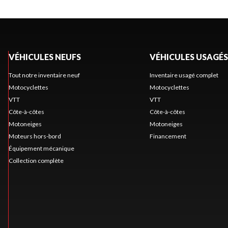
VÉHICULES NEUFS
VÉHICULES USAGÉS
Tout notre inventaire neuf
Inventaire usagé complet
Motocyclettes
Motocyclettes
VTT
VTT
Côte-à-côtes
Côte-à-côtes
Motoneiges
Motoneiges
Moteurs hors-bord
Financement
Équipement mécanique
Collection complète