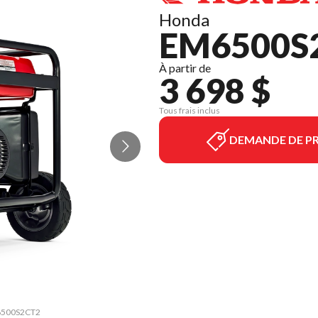
Honda
EM6500S
À partir de
3 698 $
Tous frais inclus
DEMANDE DE PR
EM6500S2CT2
La version