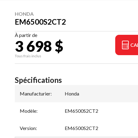
HONDA
EM6500S2CT2
À partir de
3 698 $
CA
Tous frais inclus
Spécifications
Manufacturier
:
Honda
Modèle
:
EM6500S2CT2
Version
:
EM6500S2CT2