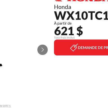
Honda
WX10TC
À partir de
621 $
Tous frais inclus
DEMANDE DE PR
 WX10TC1
La vers