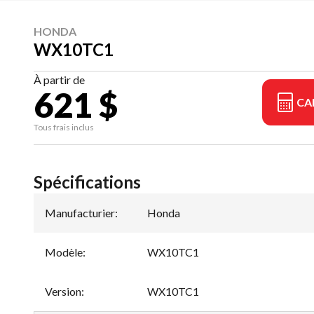
HONDA
WX10TC1
À partir de
621 $
CA
Tous frais inclus
Spécifications
Manufacturier
:
Honda
Modèle
:
WX10TC1
Version
:
WX10TC1