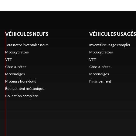
VÉHICULES NEUFS
VÉHICULES USAGÉS
Tout notre inventaire neuf
Inventaire usagé complet
Motocyclettes
Motocyclettes
VTT
VTT
Côte-à-côtes
Côte-à-côtes
Motoneiges
Motoneiges
Moteurs hors-bord
Financement
Équipement mécanique
Collection complète