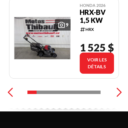
HONDA 2026
HRX-BV
1,5 KW
9
HRX
1 525 $
VOIR LES
DÉTAILS