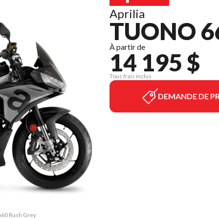
Aprilia
TUONO 66
À partir de
14 195 $
Tous frais inclus
DEMANDE DE PR
 660 Rush Grey