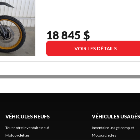
18 845 $
VOIR LES DÉTAILS
VÉHICULES NEUFS
VÉHICULES USAGÉS
Tout notre inventaire neuf
Inventaire usagé complet
Motocyclettes
Motocyclettes