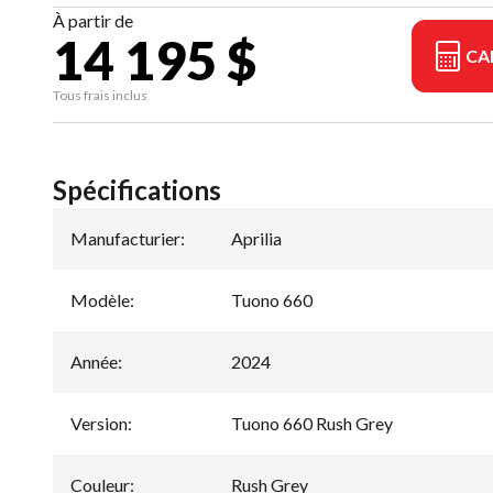
À partir de
14 195 $
CA
Tous frais inclus
Spécifications
Manufacturier
:
Aprilia
Modèle
:
Tuono 660
Année
:
2024
Version
:
Tuono 660 Rush Grey
Couleur
:
Rush Grey