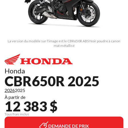
La version du modèle sur l'image est le CBR650R ABS Noir poudre à canon
mat métallisé
Honda
CBR650R 2025
2026
2025
À partir de
12 383 $
Tous frais inclus
DEMANDE DE PRIX