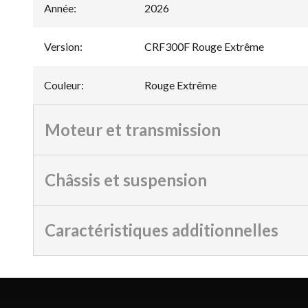
Année
:
2026
Version
:
CRF300F Rouge Extrême
Couleur
:
Rouge Extrême
Moteur et transmission
Châssis et suspension
Caractéristiques additionnelles