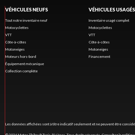
VÉHICULES NEUFS
VÉHICULES USAGÉS
Tout notre inventaire neuf
Inventaire usagé complet
Motocyclettes
Motocyclettes
VTT
VTT
Côte-à-côtes
Côte-à-côtes
Motoneiges
Motoneiges
Moteurs hors-bord
Financement
Équipement mécanique
Collection complète
Les données affichées sont à titre indicatif seulement et ne peuvent être consid
© 2026 Motos Thibault Trois-Rivières. Tous droits réservés. Consultez la
politiqu