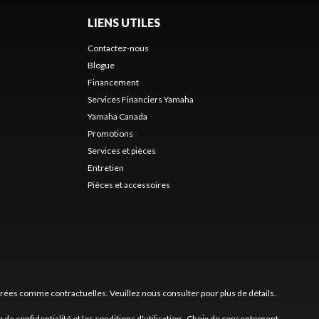
LIENS UTILES
Contactez-nous
Blogue
Financement
Services Financiers Yamaha
Yamaha Canada
Promotions
Services et pièces
Entretien
Pièces et accessoires
érées comme contractuelles. Veuillez nous consulter pour plus de détails.
e de confidentialité
et les
conditions d'utilisation
.
Choix de consentement.