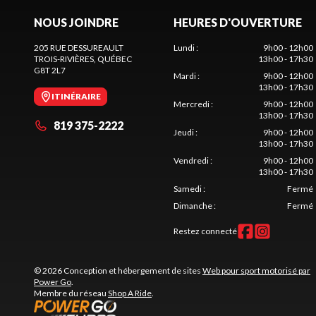
NOUS JOINDRE
HEURES D'OUVERTURE
205 RUE DESSUREAULT
Lundi
:
9h00 - 12h00
TROIS-RIVIÈRES
, QUÉBEC
13h00 - 17h30
G8T 2L7
Mardi
:
9h00 - 12h00
13h00 - 17h30
ITINÉRAIRE
Mercredi
:
9h00 - 12h00
13h00 - 17h30
819 375-2222
Jeudi
:
9h00 - 12h00
13h00 - 17h30
Vendredi
:
9h00 - 12h00
13h00 - 17h30
Samedi
:
Fermé
Dimanche
:
Fermé
Restez connecté
© 2026 Conception et hébergement de sites
Web pour sport motorisé par
Power Go
.
Membre du réseau
Shop A Ride
.