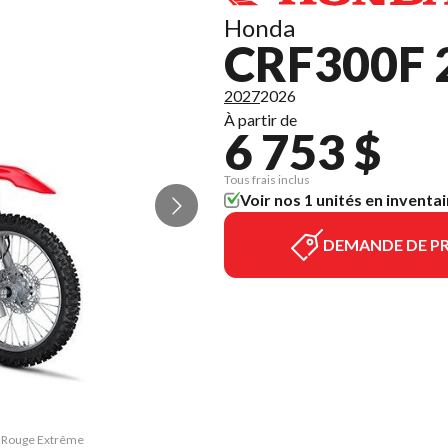
Honda
CRF300F 
2027
2026
À partir de
6 753 $
Tous frais inclus
Voir nos 1 unités en inventai
DEMANDE DE PR
F Rouge Extrême
La version du 