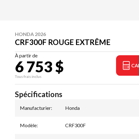
HONDA 2026
CRF300F ROUGE EXTRÊME
À partir de
6 753 $
CA
Tous frais inclus
Spécifications
Manufacturier
:
Honda
Modèle
:
CRF300F