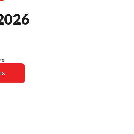
2026
re
IX
modèle sur l'image est le CRF300F Rouge Extrême