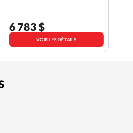
6 783 $
VOIR LES DÉTAILS
S