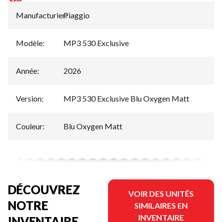
Manufacturier
Piaggio
:
Modèle
:
MP3 530 Exclusive
Année
:
2026
Version
:
MP3 530 Exclusive Blu Oxygen Matt
Couleur
:
Blu Oxygen Matt
DÉCOUVREZ
VOIR DES UNITÉS
NOTRE
SIMILAIRES EN
INVENTAIRE
INVENTAIRE