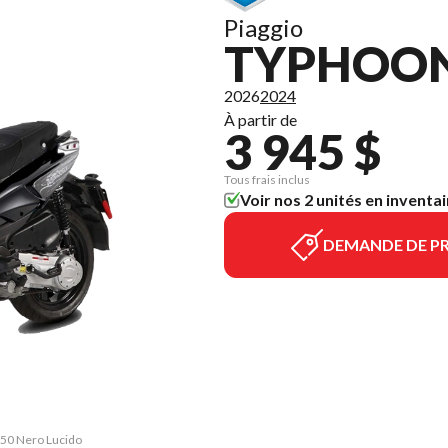
Piaggio
TYPHOON
2026
2024
À partir de
3 945 $
Tous frais inclus
Voir nos 2 unités en inventai
DEMANDE DE PR
 50 Nero Lucido