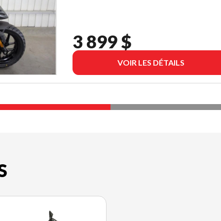
3 899 $
VOIR LES DÉTAILS
S