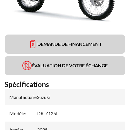
DEMANDE DE FINANCEMENT
ÉVALUATION DE VOTRE ÉCHANGE
Spécifications
Manufacturier
Suzuki
:
Modèle
:
DR-Z125L
Année
:
2025