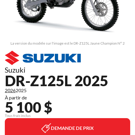
La version du modèle sur l'image est le DR-Z125L Jaune Champion N° 2
Suzuki
DR-Z125L 2025
2026
2025
À partir de
5 100 $
Tous frais inclus
DEMANDE DE PRIX