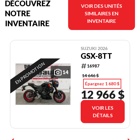
DÉCOUVREZ
VOIR DES UNITÉS
NOTRE
SIMILAIRES EN
INVENTAIRE
INVENTAIRE
SUZUKI 2026
GSX-8TT
EN PROMOTION
16987
14
14 646 $
Épargnez 1 680 $
12 966 $
VOIR LES
DÉTAILS