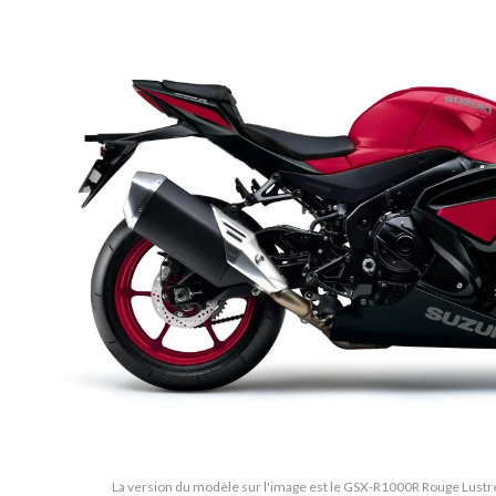
La version du modèle sur l'image est le GSX-R1000R Rouge Lustré É