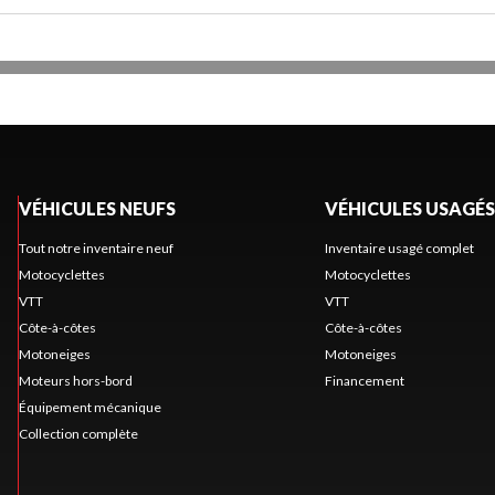
VÉHICULES NEUFS
VÉHICULES USAGÉS
Tout notre inventaire neuf
Inventaire usagé complet
Motocyclettes
Motocyclettes
VTT
VTT
Côte-à-côtes
Côte-à-côtes
Motoneiges
Motoneiges
Moteurs hors-bord
Financement
Équipement mécanique
Collection complète