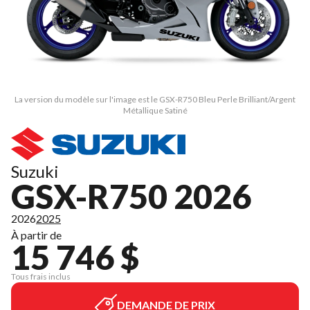
La version du modèle sur l'image est le GSX-R750 Bleu Perle Brilliant/Argent
Métallique Satiné
Suzuki
GSX-R750 2026
2026
2025
À partir de
15 746 $
Tous frais inclus
DEMANDE DE PRIX