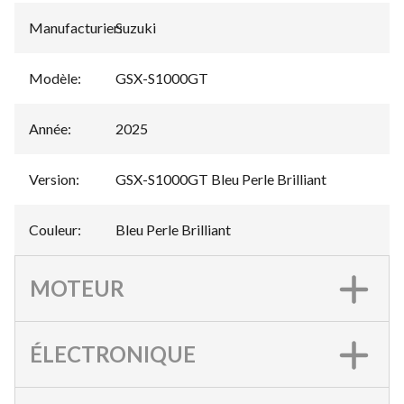
Manufacturier
Suzuki
:
Modèle
:
GSX-S1000GT
Année
:
2025
Version
:
GSX-S1000GT Bleu Perle Brilliant
Couleur
:
Bleu Perle Brilliant
MOTEUR
ÉLECTRONIQUE