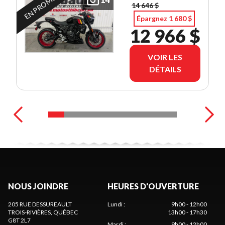
EN PROMOTION
14 646 $
Épargnez 1 680 $
12 966 $
VOIR LES
DÉTAILS
NOUS JOINDRE
HEURES D'OUVERTURE
205 RUE DESSUREAULT
Lundi
:
9h00 - 12h00
TROIS-RIVIÈRES
, QUÉBEC
13h00 - 17h30
G8T 2L7
Mardi
:
9h00 - 12h00