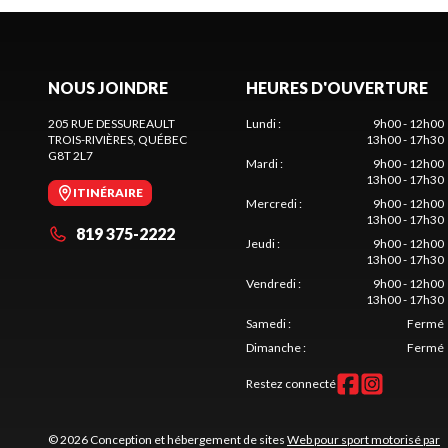
NOUS JOINDRE
HEURES D'OUVERTURE
205 RUE DESSUREAULT
Lundi
:
9h00 - 12h00
TROIS-RIVIÈRES
, QUÉBEC
13h00 - 17h30
G8T 2L7
Mardi
:
9h00 - 12h00
13h00 - 17h30
ITINÉRAIRE
Mercredi
:
9h00 - 12h00
13h00 - 17h30
819 375-2222
Jeudi
:
9h00 - 12h00
13h00 - 17h30
Vendredi
:
9h00 - 12h00
13h00 - 17h30
Samedi
:
Fermé
Dimanche
:
Fermé
Restez connecté
© 2026 Conception et hébergement de sites
Web pour sport motorisé par