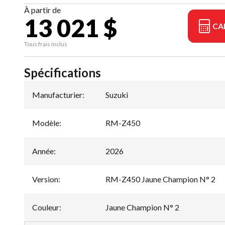
À partir de
13 021 $
CA
Tous frais inclus
Spécifications
Manufacturier
:
Suzuki
Modèle
:
RM-Z450
Année
:
2026
Version
:
RM-Z450 Jaune Champion N° 2
Couleur
:
Jaune Champion N° 2