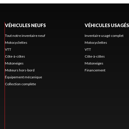
VÉHICULES NEUFS
VÉHICULES USAGÉS
Tout notre inventaire neuf
Inventaire usagé complet
Motocyclettes
Motocyclettes
VTT
VTT
Côte-à-côtes
Côte-à-côtes
Motoneiges
Motoneiges
Moteurs hors-bord
Financement
Équipement mécanique
Collection complète