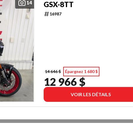
14
GSX-8TT
16987
14 646 $
Épargnez 1 680 $
12 966 $
VOIR LES DÉTAILS