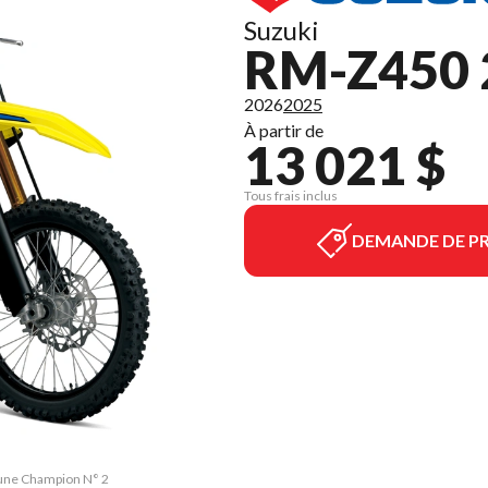
Suzuki
RM-Z450 
2026
2025
À partir de
13 021 $
Tous frais inclus
DEMANDE DE PR
aune Champion N° 2