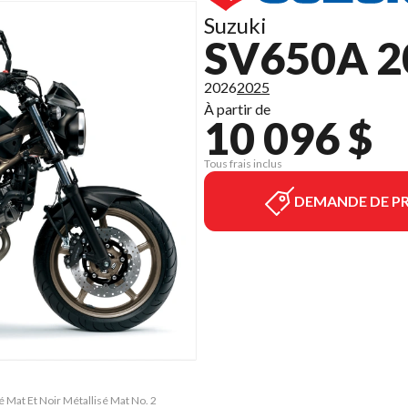
Suzuki
SV650A 2
2026
2025
À partir de
10 096 $
Tous frais inclus
DEMANDE DE PR
 Mat Et Noir Métallisé Mat No. 2