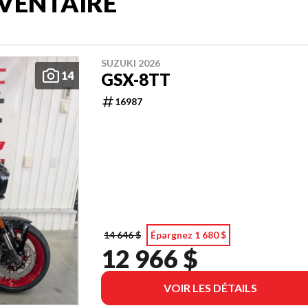
VENTAIRE
SUZUKI 2026
14
GSX-8TT
16987
14 646 $
Épargnez 1 680 $
12 966 $
VOIR LES DÉTAILS