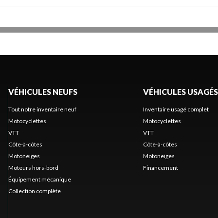
VÉHICULES NEUFS
VÉHICULES USAGÉS
Tout notre inventaire neuf
Inventaire usagé complet
Motocyclettes
Motocyclettes
VTT
VTT
Côte-à-côtes
Côte-à-côtes
Motoneiges
Motoneiges
Moteurs hors-bord
Financement
Équipement mécanique
Collection complète