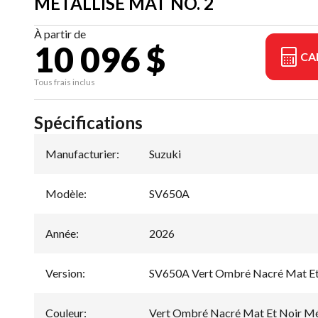
MÉTALLISÉ MAT NO. 2
À partir de
10 096 $
CA
Tous frais inclus
Spécifications
Manufacturier
:
Suzuki
Modèle
:
SV650A
Année
:
2026
Version
:
SV650A Vert Ombré Nacré Mat Et 
Couleur
:
Vert Ombré Nacré Mat Et Noir Mét