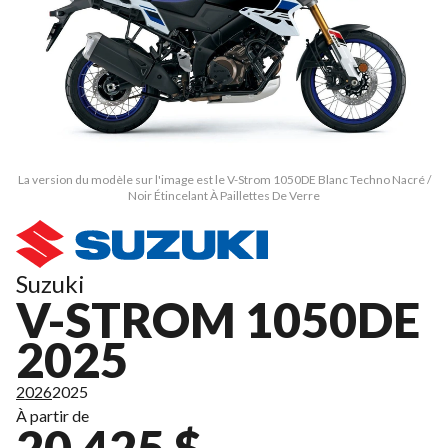
La version du modèle sur l'image est le V-Strom 1050DE Blanc Techno Nacré /
Noir Étincelant À Paillettes De Verre
Suzuki
V-STROM 1050DE
2025
2026
2025
À partir de
20 425 $