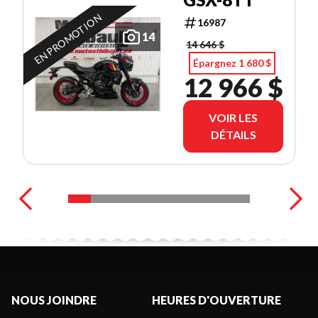
EN PROMOTION
16987
14
14 646 $
Épargnez 1 680 $
12 966 $
VOIR LES
DÉTAILS
NOUS JOINDRE
HEURES D'OUVERTURE