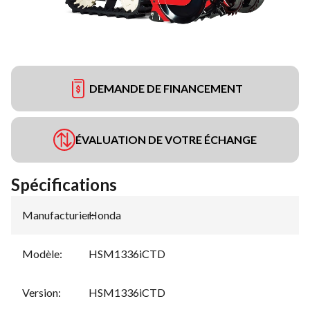
DEMANDE DE FINANCEMENT
ÉVALUATION DE VOTRE ÉCHANGE
Spécifications
Manufacturier
Honda
:
Modèle
:
HSM1336iCTD
Version
:
HSM1336iCTD