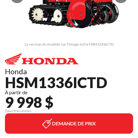
La version du modèle sur l'image est le HSM1336iCTD
Honda
HSM1336ICTD
À partir de
9 998 $
Tous frais inclus
DEMANDE DE PRIX