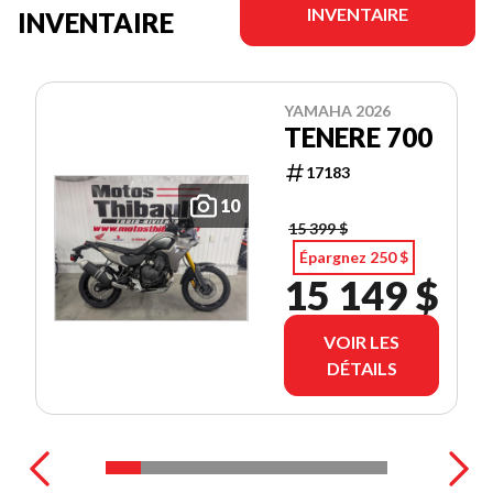
INVENTAIRE
INVENTAIRE
YAMAHA 2026
TENERE 700
17183
10
15 399 $
Épargnez 250 $
15 149 $
VOIR LES
DÉTAILS