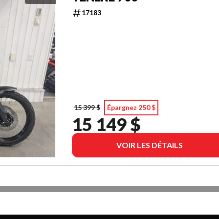
17183
15 399 $
Épargnez 250 $
15 149 $
VOIR LES DÉTAILS