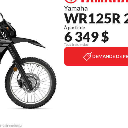
Yamaha
WR125R 
À partir de
6 349 $
Tous frais inclus
DEMANDE DE PR
R Noir corbeau