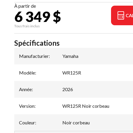
À partir de
6 349 $
CA
Tous frais inclus
Spécifications
Manufacturier
:
Yamaha
Modèle
:
WR125R
Année
:
2026
Version
:
WR125R Noir corbeau
Couleur
:
Noir corbeau