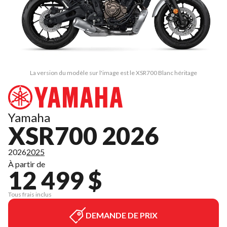
La version du modèle sur l'image est le XSR700 Blanc héritage
Yamaha
XSR700 2026
2026
2025
À partir de
12 499 $
Tous frais inclus
DEMANDE DE PRIX