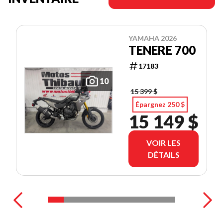
YAMAHA 2026
TENERE 700
17183
10
15 399 $
Épargnez 250 $
15 149 $
VOIR LES
DÉTAILS