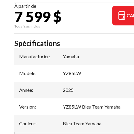
À partir de
7 599 $
CA
Tous frais inclus
Spécifications
Manufacturier
:
Yamaha
Modèle
:
YZ85LW
Année
:
2025
Version
:
YZ85LW Bleu Team Yamaha
Couleur
:
Bleu Team Yamaha