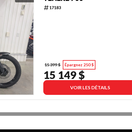
17183
15 399 $
Épargnez 250 $
15 149 $
VOIR LES DÉTAILS