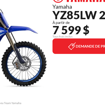
Yamaha
YZ85LW 
À partir de
7 599 $
Tous frais inclus
DEMANDE DE PR
Bleu Team Yamaha